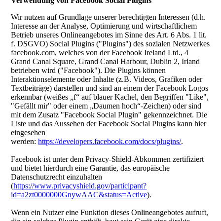
Verwendung von Facebook Social Plugins
Wir nutzen auf Grundlage unserer berechtigten Interessen (d.h.
Interesse an der Analyse, Optimierung und wirtschaftlichem
Betrieb unseres Onlineangebotes im Sinne des Art. 6 Abs. 1 lit.
f. DSGVO) Social Plugins ("Plugins") des sozialen Netzwerkes
facebook.com, welches von der Facebook Ireland Ltd., 4
Grand Canal Square, Grand Canal Harbour, Dublin 2, Irland
betrieben wird ("Facebook"). Die Plugins können
Interaktionselemente oder Inhalte (z.B. Videos, Grafiken oder
Textbeiträge) darstellen und sind an einem der Facebook Logos
erkennbar (weißes „f“ auf blauer Kachel, den Begriffen "Like",
"Gefällt mir" oder einem „Daumen hoch“-Zeichen) oder sind
mit dem Zusatz "Facebook Social Plugin" gekennzeichnet. Die
Liste und das Aussehen der Facebook Social Plugins kann hier
eingesehen
werden:
https://developers.facebook.com/docs/plugins/
.
Facebook ist unter dem Privacy-Shield-Abkommen zertifiziert
und bietet hierdurch eine Garantie, das europäische
Datenschutzrecht einzuhalten
(
https://www.privacyshield.gov/participant?
id=a2zt0000000GnywAAC&status=Active
).
Wenn ein Nutzer eine Funktion dieses Onlineangebotes aufruft,