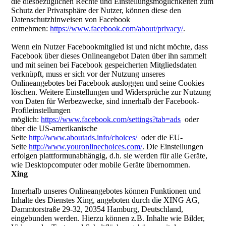
die diesbezüglichen Rechte und Einstellungsmöglichkeiten zum
Schutz der Privatsphäre der Nutzer, können diese den
Datenschutzhinweisen von Facebook
entnehmen:
https://www.facebook.com/about/privacy/
.
Wenn ein Nutzer Facebookmitglied ist und nicht möchte, dass
Facebook über dieses Onlineangebot Daten über ihn sammelt
und mit seinen bei Facebook gespeicherten Mitgliedsdaten
verknüpft, muss er sich vor der Nutzung unseres
Onlineangebotes bei Facebook ausloggen und seine Cookies
löschen. Weitere Einstellungen und Widersprüche zur Nutzung
von Daten für Werbezwecke, sind innerhalb der Facebook-
Profileinstellungen
möglich:
https://www.facebook.com/settings?tab=ads
oder
über die US-amerikanische
Seite
http://www.aboutads.info/choices/
oder die EU-
Seite
http://www.youronlinechoices.com/
. Die Einstellungen
erfolgen plattformunabhängig, d.h. sie werden für alle Geräte,
wie Desktopcomputer oder mobile Geräte übernommen.
Xing
Innerhalb unseres Onlineangebotes können Funktionen und
Inhalte des Dienstes Xing, angeboten durch die XING AG,
Dammtorstraße 29-32, 20354 Hamburg, Deutschland,
eingebunden werden. Hierzu können z.B. Inhalte wie Bilder,